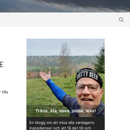
E
tills
Träna, äta, sova, jobba, leva!
En blogg om att mixa alla vardagens
ingredienser och att få det till och