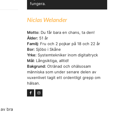
fungera.
Niclas Welander
Motto:
Du får bara en chans, ta den!
Ålder:
51 år
Familj:
Fru och 2 pojkar på 18 och 22 år
Bor:
Sjöbo i Skåne
Yrke:
Systemtekniker inom digitaltryck
Mål:
Långsiktiga, alltid!
Bakgrund:
Otränad och ohälsosam
människa som under senare delen av
vuxenlivet tagit ett ordentligt grepp om
hälsan.
 av bra