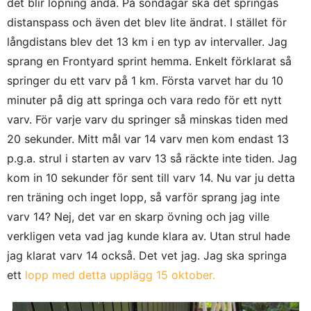
det blir löpning ändå. På söndagar ska det springas
distanspass och även det blev lite ändrat. I stället för
långdistans blev det 13 km i en typ av intervaller. Jag
sprang en Frontyard sprint hemma. Enkelt förklarat så
springer du ett varv på 1 km. Första varvet har du 10
minuter på dig att springa och vara redo för ett nytt
varv. För varje varv du springer så minskas tiden med
20 sekunder. Mitt mål var 14 varv men kom endast 13
p.g.a. strul i starten av varv 13 så räckte inte tiden. Jag
kom in 10 sekunder för sent till varv 14. Nu var ju detta
ren träning och inget lopp, så varför sprang jag inte
varv 14? Nej, det var en skarp övning och jag ville
verkligen veta vad jag kunde klara av. Utan strul hade
jag klarat varv 14 också. Det vet jag. Jag ska springa
ett
lopp med detta upplägg 15 oktober.