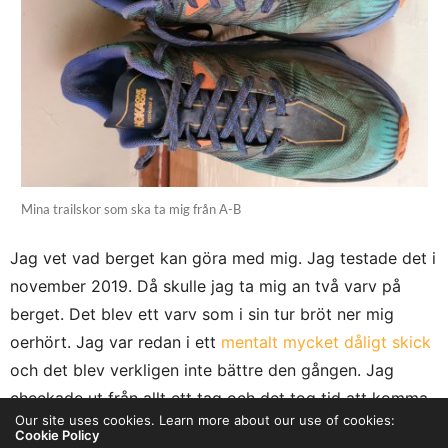
Mina trailskor som ska ta mig från A-B
Jag vet vad berget kan göra med mig. Jag testade det i
november 2019. Då skulle jag ta mig an två varv på
berget. Det blev ett varv som i sin tur bröt ner mig
oerhört. Jag var redan i ett
mentalt mycket dåligt skick
och det blev verkligen inte bättre den gången. Jag
checkade ut från allt ett tag och det tog tid att komma
Our site uses cookies. Learn more about our use of cookies:
tillbaka igen.
Cookie Policy