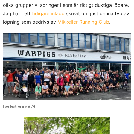
olika grupper vi springer i som är riktigt duktiga löpare.
Jag har i ett
tidigare inlägg
skrivit om just denna typ av
löpning som bedrivs av
Mikkeller Running Club
.
Faellestrening #94