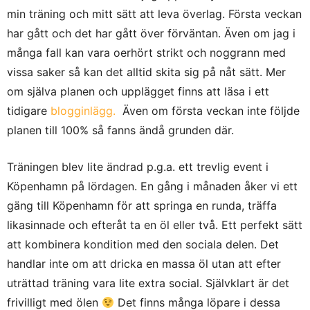
min träning och mitt sätt att leva överlag. Första veckan
har gått och det har gått över förväntan. Även om jag i
många fall kan vara oerhört strikt och noggrann med
vissa saker så kan det alltid skita sig på nåt sätt. Mer
om själva planen och upplägget finns att läsa i ett
tidigare
blogginlägg.
Även om första veckan inte följde
planen till 100% så fanns ändå grunden där.
Träningen blev lite ändrad p.g.a. ett trevlig event i
Köpenhamn på lördagen. En gång i månaden åker vi ett
gäng till Köpenhamn för att springa en runda, träffa
likasinnade och efteråt ta en öl eller två. Ett perfekt sätt
att kombinera kondition med den sociala delen. Det
handlar inte om att dricka en massa öl utan att efter
uträttad träning vara lite extra social. Självklart är det
frivilligt med ölen
Det finns många löpare i dessa