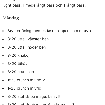
lugnt pass, 1 medellångt pass och 1 långt pass.
Måndag
Styrketräning med endast kroppen som motvikt.
3*20 utfall vänster ben
3*20 utfall höger ben
3*20 knäböj
3*20 tåhäv
3*20 crunchup
1*20 crunch m vrid V
1*20 crunch m vrid H
3*20 statisk på mage, benlyft
3*20 statisk på mage, överkroppslyft