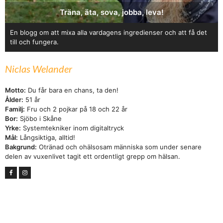
Träna, äta, sova, jobba, leva!
En blogg om att mixa alla vardagens ingredienser och att få det
till och fungera.
Niclas Welander
Motto:
Du får bara en chans, ta den!
Ålder:
51 år
Familj:
Fru och 2 pojkar på 18 och 22 år
Bor:
Sjöbo i Skåne
Yrke:
Systemtekniker inom digitaltryck
Mål:
Långsiktiga, alltid!
Bakgrund:
Otränad och ohälsosam människa som under senare
delen av vuxenlivet tagit ett ordentligt grepp om hälsan.