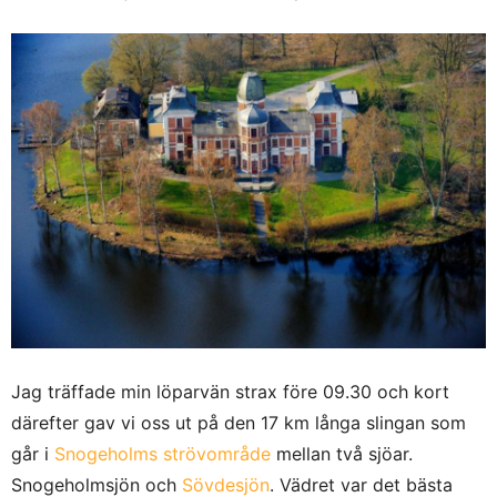
Jag träffade min löparvän strax före 09.30 och kort
därefter gav vi oss ut på den 17 km långa slingan som
går i
Snogeholms strövområde
mellan två sjöar.
Snogeholmsjön och
Sövdesjön
. Vädret var det bästa