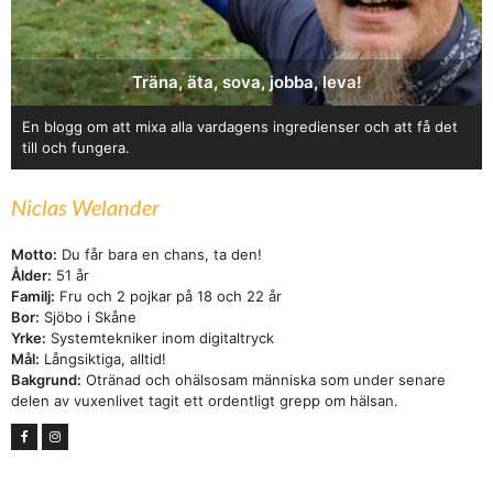
Träna, äta, sova, jobba, leva!
En blogg om att mixa alla vardagens ingredienser och att få det
till och fungera.
Niclas Welander
Motto:
Du får bara en chans, ta den!
Ålder:
51 år
Familj:
Fru och 2 pojkar på 18 och 22 år
Bor:
Sjöbo i Skåne
Yrke:
Systemtekniker inom digitaltryck
Mål:
Långsiktiga, alltid!
Bakgrund:
Otränad och ohälsosam människa som under senare
delen av vuxenlivet tagit ett ordentligt grepp om hälsan.