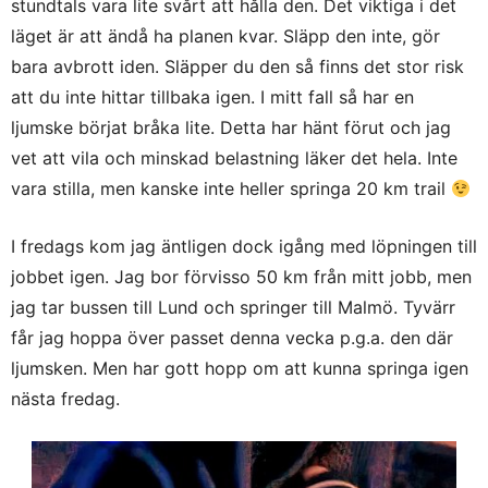
stundtals vara lite svårt att hålla den. Det viktiga i det
läget är att ändå ha planen kvar. Släpp den inte, gör
bara avbrott iden. Släpper du den så finns det stor risk
att du inte hittar tillbaka igen. I mitt fall så har en
ljumske börjat bråka lite. Detta har hänt förut och jag
vet att vila och minskad belastning läker det hela. Inte
vara stilla, men kanske inte heller springa 20 km trail
I fredags kom jag äntligen dock igång med löpningen till
jobbet igen. Jag bor förvisso 50 km från mitt jobb, men
jag tar bussen till Lund och springer till Malmö. Tyvärr
får jag hoppa över passet denna vecka p.g.a. den där
ljumsken. Men har gott hopp om att kunna springa igen
nästa fredag.